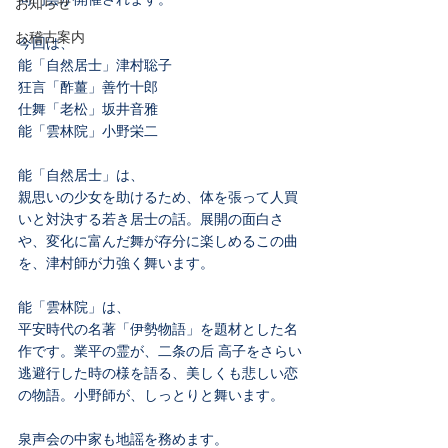
お知らせ
お稽古案内
今回は、
能「自然居士」津村聡子
狂言「酢薑」善竹十郎
仕舞「老松」坂井音雅
能「雲林院」小野栄二
能「自然居士」は、
親思いの少女を助けるため、体を張って人買
いと対決する若き居士の話。展開の面白さ
や、変化に富んだ舞が存分に楽しめるこの曲
を、津村師が力強く舞います。
能「雲林院」は、
平安時代の名著「伊勢物語」を題材とした名
作です。業平の霊が、二条の后 高子をさらい
逃避行した時の様を語る、美しくも悲しい恋
の物語。小野師が、しっとりと舞います。
泉声会の中家も地謡を務めます。