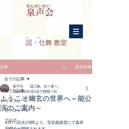
せんせいかい
​泉声会
​うたい しまい
謡・仕舞 教室
記事
新規登録
全ての記事
美千代 謡三昧。日々喜々。
全ての記事
2024年6月3日
読了時間: 1分
ようこそ幽玄の世界へ～能公
カテゴリー 1
演のご案内～
カテゴリー 2
ブログ
6月11日(火)16時より、宝生能楽堂にて坂井
同門会が開催されます。