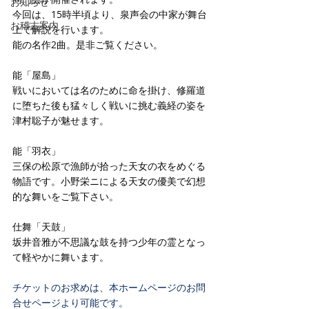
お知らせ
今回は、15時半頃より、泉声会の中家が舞台
お稽古案内
上で解説を行います。
能の名作2曲。是非ご覧ください。
能「屋島」
戦いにおいては名のために命を掛け、修羅道
に堕ちた後も猛々しく戦いに挑む義経の姿を
津村聡子が魅せます。
能「羽衣」
三保の松原で漁師が拾った天女の衣をめぐる
物語です。小野栄ニによる天女の優美で幻想
的な舞いをご覧下さい。
仕舞「天鼓」
坂井音雅が不思議な鼓を持つ少年の霊となっ
て軽やかに舞います。
チケットのお求めは、本ホームページのお問
合せページより可能です。