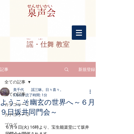
せんせいかい
​泉声会
​うたい しまい
謡・仕舞 教室
記事
新規登録
全ての記事
美千代 謡三昧。日々喜々。
全ての記事
5月8日
読了時間: 1分
ようこそ幽玄の世界へ～６月
カテゴリー 1
９日坂井同門会～
カテゴリー 2
ブログ
６月９日(火) 16時より、宝生能楽堂にて坂井
同門会が開催されます。