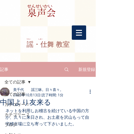
せんせいかい
​泉声会
​うたい しまい
謡・仕舞 教室
記事
新規登録
全ての記事
美千代 謡三昧。日々喜々。
全ての記事
2023年10月13日
読了時間: 1分
中国より友来る
カテゴリー 1
ネットを利用しお稽古を続けている中国の方
カテゴリー 2
が、久々に来日され、お土産を沢山もって自
宅稽古場に立ち寄って下さいました。
ブログ