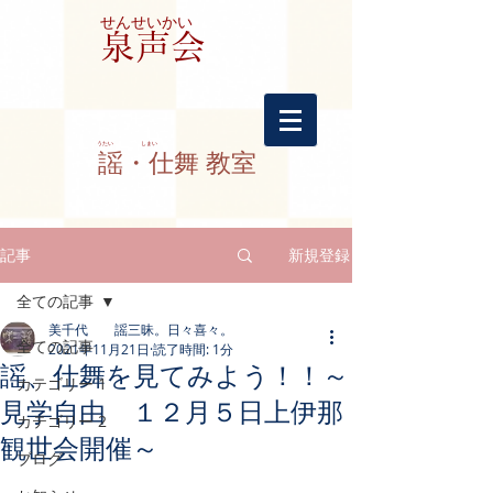
せんせいかい
​泉声会
​うたい しまい
謡・仕舞 教室
記事
新規登録
全ての記事
美千代 謡三昧。日々喜々。
全ての記事
2021年11月21日
読了時間: 1分
謡、仕舞を見てみよう！！～
カテゴリー 1
見学自由 １２月５日上伊那
カテゴリー 2
観世会開催～
ブログ