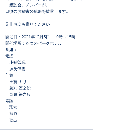
「親謡会」メンバーが、
日頃のお稽古の成果を披露します。
是非お立ち寄りください！
開催日：2021年12月5日　10時～15時
開催場所：たつのパークホテル
番組：
素謡
　小袖曽我
　源氏供養
仕舞
　玉鬘 キリ
　蘆刈 笠之段
　百萬 笹之段
素謡
　班女
　頼政
　歌占　