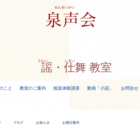
せんせいかい
​泉声会
​うたい しまい
謡・仕舞 教室
のこと
教室のご案内
能楽体験講座
動画「小謡」
お問合せ
2
ブログ
お知らせ
お稽古案内