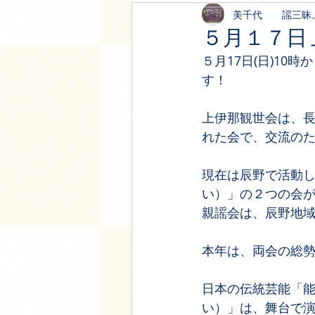
美千代 謡三昧
５月１７日
５月17日(日)1
す！
上伊那観世会は、長
れた会で、交流のた
現在は辰野で活動
い）」の２つの会
親謡会は、辰野地域
本年は、両会の総勢
日本の伝統芸能「
い）」は、舞台で