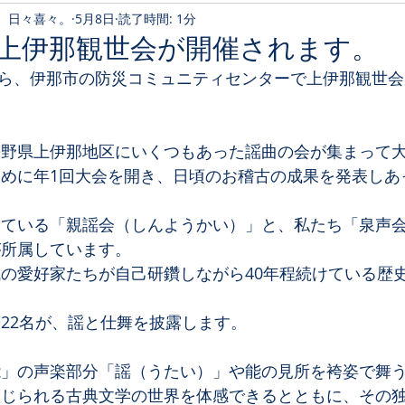
。日々喜々。
5月8日
読了時間: 1分
 上伊那観世会が開催されます。
0時から、伊那市の防災コミュニティセンターで上伊那観世
野県上伊那地区にいくつもあった謡曲の会が集まって大
めに年1回大会を開き、日頃のお稽古の成果を発表しあ
している「親謡会（しんようかい）」と、私たち「泉声
が所属しています。
の愛好家たちが自己研鑽しながら40年程続けている歴
22名が、謡と仕舞を披露します。
能」の声楽部分「謡（うたい）」や能の見所を袴姿で舞
演じられる古典文学の世界を体感できるとともに、その