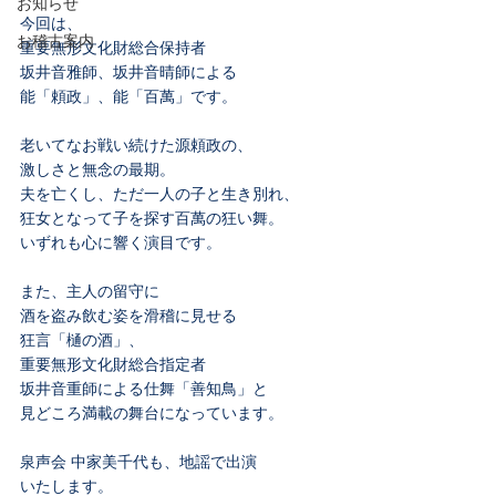
お知らせ
今回は、
お稽古案内
重要無形文化財総合保持者 　
坂井音雅師、坂井音晴師による
能「頼政」、能「百萬」です。
老いてなお戦い続けた源頼政の、
激しさと無念の最期。
夫を亡くし、ただ一人の子と生き別れ、
狂女となって子を探す百萬の狂い舞。
いずれも心に響く演目です。
また、主人の留守に
酒を盗み飲む姿を滑稽に見せる
狂言「樋の酒」、
重要無形文化財総合指定者
坂井音重師による仕舞「善知鳥」と
見どころ満載の舞台になっています。
泉声会 中家美千代も、地謡で出演
いたします。