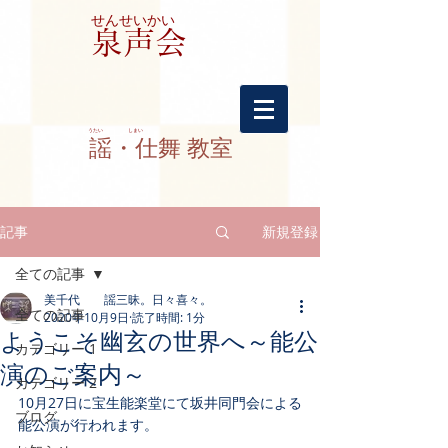
せんせいかい
​泉声会
​うたい しまい
謡・仕舞 教室
記事
新規登録
全ての記事
美千代 謡三昧。日々喜々。
全ての記事
2020年10月9日
読了時間: 1分
ようこそ幽玄の世界へ～能公
カテゴリー 1
演のご案内～
カテゴリー 2
10月27日に宝生能楽堂にて坂井同門会による
ブログ
能公演が行われます。